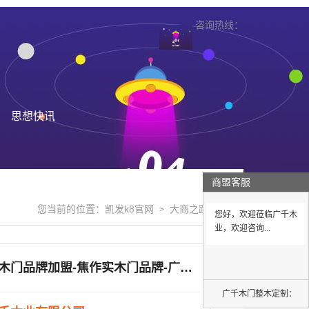
咨询热线：
思想快讯
商盟客服
您当前的位置：
凯发k8官网
大商之路
>
>
您好，欢迎莅临广千木
业，欢迎咨询...
焦作实木门品牌加盟-焦作实木门品牌-广千实木门
广千木门整木定制：