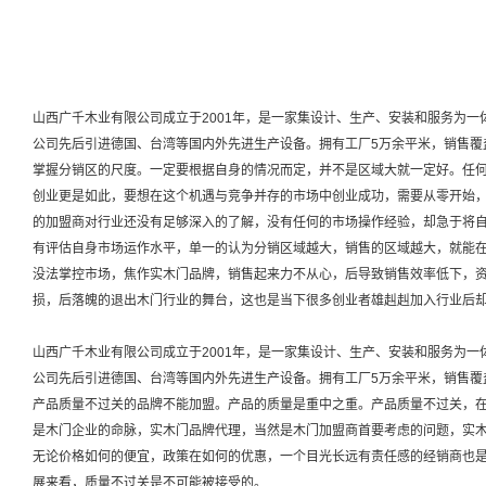
山西广千木业有限公司成立于2001年，是一家集设计、生产、安装和服务为
公司先后引进德国、台湾等国内外先进生产设备。拥有工厂5万余平米，销售覆
掌握分销区的尺度。一定要根据自身的情况而定，并不是区域大就一定好。任
创业更是如此，要想在这个机遇与竞争并存的市场中创业成功，需要从零开始
的加盟商对行业还没有足够深入的了解，没有任何的市场操作经验，却急于将
有评估自身市场运作水平，单一的认为分销区域越大，销售的区域越大，就能
没法掌控市场，焦作实木门品牌，销售起来力不从心，后导致销售效率低下，
损，后落魄的退出木门行业的舞台，这也是当下很多创业者雄赳赳加入行业后
山西广千木业有限公司成立于2001年，是一家集设计、生产、安装和服务为
公司先后引进德国、台湾等国内外先进生产设备。拥有工厂5万余平米，销售覆
产品质量不过关的品牌不能加盟。产品的质量是重中之重。产品质量不过关，
是木门企业的命脉，实木门品牌代理，当然是木门加盟商首要考虑的问题，实
无论价格如何的便宜，政策在如何的优惠，一个目光长远有责任感的经销商也
展来看，质量不过关是不可能被接受的。