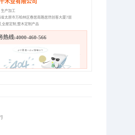
千木业有限公司
：
生产加工
西省太原市万柏林区春居南路居然创客大厦7层
门,全屋定制,整木定制产品
热线:4000-460-566
行