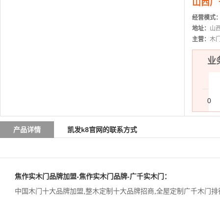
山西广
经营模式
地址：
山
主营：
木
业务
0
产品详情
凯发k8官网的联系方式
焦作实木门品牌加盟-焦作实木门品牌-广千实木门：
中国木门十大品牌加盟
,
整木定制十大品牌招商
,
全屋定制广千木门排