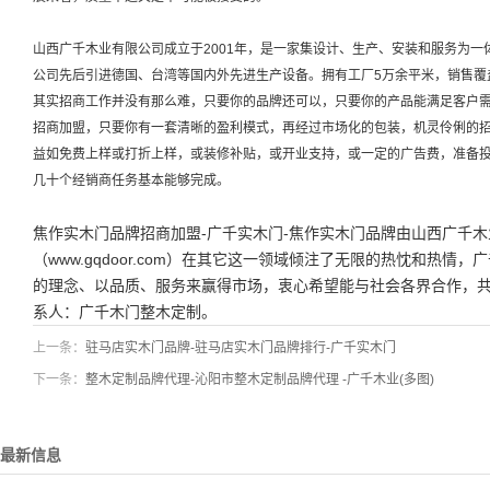
山西广千木业有限公司成立于2001年，是一家集设计、生产、安装和服务为
公司先后引进德国、台湾等国内外先进生产设备。拥有工厂5万余平米，销售覆
其实招商工作并没有那么难，只要你的品牌还可以，只要你的产品能满足客户
招商加盟，只要你有一套清晰的盈利模式，再经过市场化的包装，机灵伶俐的
益如免费上样或打折上样，或装修补贴，或开业支持，或一定的广告费，准备
几十个经销商任务基本能够完成。
焦作实木门品牌招商加盟-广千实木门-焦作实木门品牌由山西广千
（www.gqdoor.com）在其它这一领域倾注了无限的热忱和热
的理念、以品质、服务来赢得市场，衷心希望能与社会各界合作，
系人：
广千木门
整木定制。
上一条：
驻马店实木门品牌-驻马店实木门品牌排行-广千实木门
下一条：
整木定制品牌代理-沁阳市整木定制品牌代理 -广千木业(多图)
最新信息