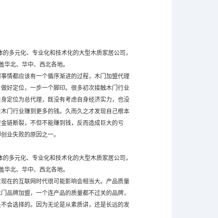
一体的多元化、专业化和技术化的大型木质家居公司，
盖华北、华中、西北各地。
何事情都应该有一个循序渐进的过程，木门加盟代理
，做好定位，一步一个脚印。很多初次接触木门行业
自身定位为总代理，既没有考虑自身经济实力，也没
在木门行业赚到更多的钱。久而久之才发现自己根本
资金链断裂，不但不能赚到钱，反而造成巨大的亏
却创业失败的原因之一。
一体的多元化、专业化和技术化的大型木质家居公司，
盖华北、华中、西北各地。
在现在的互联网时代很可能影响会相当大。产品质量
木门品牌加盟，一个连产品的质量都不过关的品牌，
是不会选择的。因为无论是从素质讲，还是长远的发