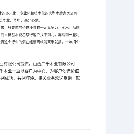
一体的多元化、专业化和技术化的大型木质家居公司，
盖华北、华中、西北各地。
需求，只要你的价位还具有一定竞争力，实木门品牌
招商人员基本能忽悠得客户找不到北，再给到一些利
投资这个行业的潜在经销商就能束手就擒，一年招个
木业有限公司提供。山西广千木业有限公司
情，广千木业一直以客户为中心、为客户创造价值
共创成功，共创辉煌。相关业务欢迎垂询，联