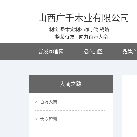
山西广千木业有限公司
制定“整木定制×5g时代”战略
整装待发 · 助力百万大商
凯发k8官网
招商加盟
品牌产
大商之路
百万大商
大商智慧