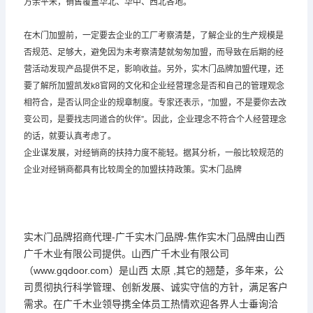
万余平米，销售覆盖华北、华中、西北各地。
在木门加盟前，一定要去企业的工厂考察清楚，了解企业的生产规模是
否规范、足够大，避免因为未考察清楚就匆匆加盟，而导致在后期的经
营活动发现产品提供不足，影响收益。另外，实木门品牌加盟代理，还
要了解所加盟凯发k8官网的文化和企业经营理念是否和自己的管理观念
相符合，是否认同企业的规章制度。专家还表示，“加盟，不是要你去改
变公司，是要找志同道合的伙伴”。因此，企业理念不符合个人经营理念
的话，就要认真考虑了。
企业谋发展，对经销商的扶持力度不能轻。据其分析，一般比较规范的
企业对经销商都具有比较周全的加盟扶持政策。实木门品牌
实木门品牌招商代理-广千实木门品牌-焦作实木门品牌由山西
广千木业有限公司提供。山西广千木业有限公司
（www.gqdoor.com）是山西 太原 ,其它的翘楚，多年来，公
司贯彻执行科学管理、创新发展、诚实守信的方针，满足客户
需求。在广千木业领导携全体员工热情欢迎各界人士垂询洽