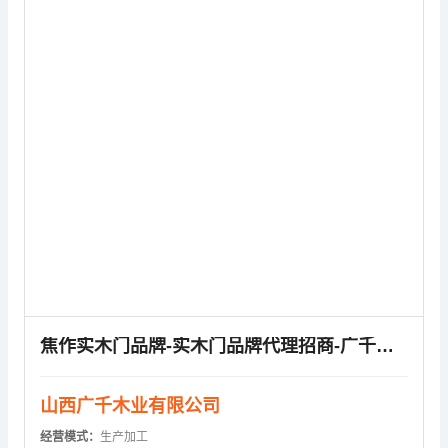
供应信息
焦作实木门品牌-实木门品牌代理招商-广千实木门(多图)
山西广千木业有限公司
经营模式：
生产加工