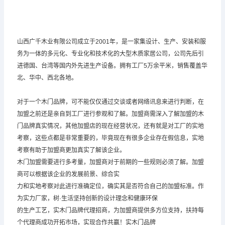
山西广千木业有限公司成立于2001年，是一家集设计、生产、安装和服
务为一体的多元化、专业化和技术化的大型木质家居公司，公司先后引
进德国、台湾等国内外先进生产设备。拥有工厂5万余平米，销售覆盖华
北、华中、西北各地。
对于一个木门品牌，可不能仅仅通过交谈或者网络讯息来进行判断，在
加盟之前还是亲自到工厂进行参观和了解。加盟商
需深入了解加盟的木
门品牌真实情况，其他加盟店的现在经营状况，还有就是对工厂的实地
考察，这些点都是非常重要的，毕
竟现在有很多企业存在假信息，实地
考察有助于加盟商更加真实了解该企业。
木门加盟需要进行多考量，加盟商对于前期的一些规则必须了解。加盟
商可以根据该企业的发展前景、综合实
力和实地考察对此进行准确定位，确实其是否符合自己的加盟标准。作
为实力厂家，树·生活坚持创新的设计理念和健康环保
的生产工艺，实木门品牌代理招商，为加盟商提供多方位支持，扶持每
个代理商成功开拓市场，实现合作共赢！实木门品牌