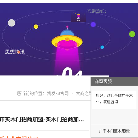
咨询热线：
思想快讯
商盟客服
您当前的位置：
凯发k8官网
大商之路
>
>
您好，欢迎莅临广千木
业，欢迎咨询...
乌兰察布实木门招商加盟-实木门招商加盟-广千实木门
广千木门整木定制：