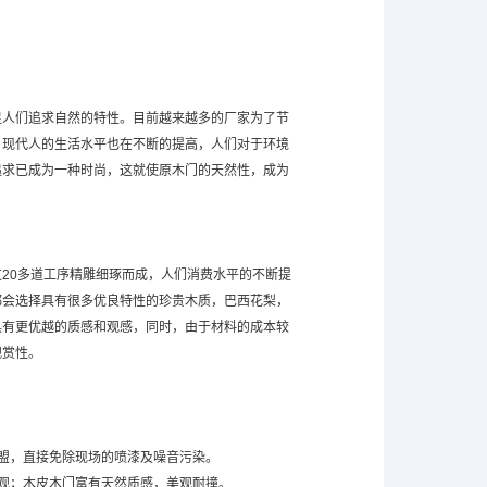
足人们追求自然的特性。目前越来越多的厂家为了节
。现代人的生活水平也在不断的提高，人们对于环境
追求已成为一种时尚，这就使原木门的天然性，成为
20多道工序精雕细琢而成，人们消费水平的不断提
都会选择具有很多优良特性的珍贵木质，巴西花梨，
具有更优越的质感和观感，同时，由于材料的成本较
观赏性。
盟，直接免除现场的喷漆及噪音污染。
观；木皮木门富有天然质感，美观耐撞。