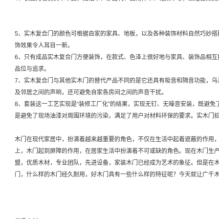
5、实木复合门的颜色可根据自家的家具、地板，以及各种装饰材料自然巧妙搭
饰效果令人耳目一新。
6、只有成品实木复合门方便装饰，在款式、色泽上很好地与家具、装饰品相互
品位与追求。
7、实木复合门与其他实木门的替代产品不同的是它还具有吸音和隔音功能，乌
及邻居之间的声响，还可避免自家各房间之间的声音干扰。
8、套装这一工艺实现是“装修工厂化”的结果，实现无钉、无噪音安装，既避
是避免了现场油漆对周围环境的污染，满足了用户对材料环保的要求。实木门
木门在现代家居中，扮演着越来越重要的角色，不仅在生活中起着遮蔽的作用
上，木门起到屏障的作用，在居家生活中扮演着不可或缺的角色。现在木门生
盟，优质木材，专业团队，先进设备，家装木门已经成为艺术的象征。但是在
门，什么样的木门经久耐用，好木门具有一些什么样的特征呢？今天就让
广千