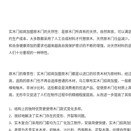
实木门招商加盟原木门的天然性：是原木门所具有的天然，自然奔放，可以满
约生产成本，大多数都采用了人工合成材料才代替原木，天然原木门日益减少
和自身健康添加的要求也越来越高自我保护意识的不断的增强，对天然材料的
人们十分重视的一种特性。
原木门的尊贵性：实木门招商加盟原木门都是以进口的珍贵木材为原材料，经过
高，选购的原木门也不再会选择普通的木材，乌兰察布实木门招商加盟，一般
缅甸柚木，非洲沙比利，这些都会是消费者的优选产品，促使原木门在材质上
高，无形中又促进了人们在制作过程中的精细程度提高，从而进一步提高了其
1、结构上的独特优势更使得木门款式变化多样。
2、很好地解决了实木门存在的变形、开裂等问题。
3、实木复合门采用的门套均为工厂化加工制作，安装简便快捷，实木门招商加
4、表面为名贵实木木皮，如柚木、沙比利、西南桦木、花梨木等，纹理自然美