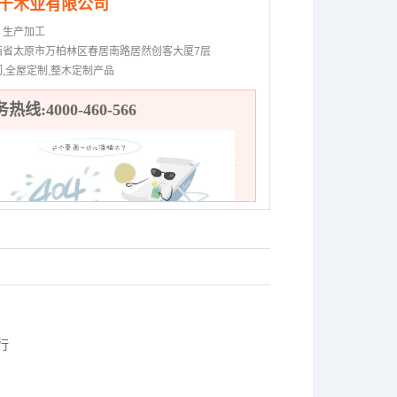
千木业有限公司
：
生产加工
西省太原市万柏林区春居南路居然创客大厦7层
门,全屋定制,整木定制产品
热线:4000-460-566
行