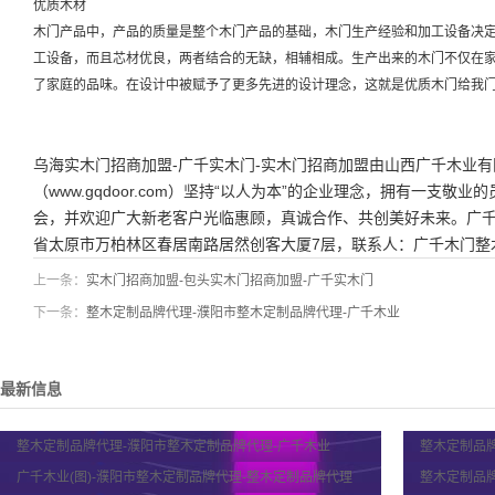
优质木材
木门产品中，产品的质量是整个木门产品的基础，木门生产经验和加工设备决
工设备，而且芯材优良，两者结合的无缺，相辅相成。生产出来的木门不仅在
了家庭的品味。在设计中被赋予了更多先进的设计理念，这就是优质木门给我
乌海实木门招商加盟-广千实木门-实木门招商加盟由山西广千木业
（www.gqdoor.com）坚持“以人为本”的企业理念，拥有一支
会，并欢迎广大新老客户光临惠顾，真诚合作、共创美好未来。广
省太原市万柏林区春居南路居然创客大厦7层，联系人：广千木门整
上一条：
实木门招商加盟-包头实木门招商加盟-广千实木门
下一条：
整木定制品牌代理-濮阳市整木定制品牌代理-广千木业
最新信息
整木定制品牌代理-濮阳市整木定制品牌代理-广千木业
整木定制品牌
广千木业(图)-濮阳市整木定制品牌代理-整木定制品牌代理
整木定制品牌