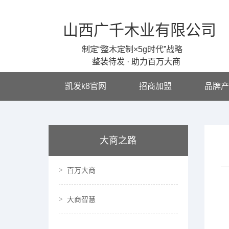
山西广千木业有限公司
制定“整木定制×5g时代”战略
整装待发 · 助力百万大商
凯发k8官网
招商加盟
品牌产
大商之路
百万大商
大商智慧