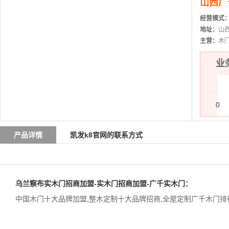
山西广
经营模式
地址：
山
主营：
木
业务
0
产品详情
凯发k8官网的联系方式
乌兰察布实木门招商加盟-实木门招商加盟-广千实木门：
中国木门十大品牌加盟
,
整木定制十大品牌招商
,
全屋定制广千木门排