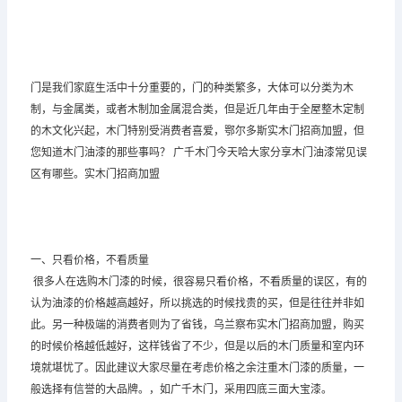
门是我们家庭生活中十分重要的，门的种类繁多，大体可以分类为木
制，与金属类，或者木制加金属混合类，但是近几年由于全屋整木定制
的木文化兴起，木门特别受消费者喜爱，鄂尔多斯实木门招商加盟，但
您知道木门油漆的那些事吗？
广千木门
今天哈大家分享木门油漆常见误
区有哪些。实木门招商加盟
一、只看价格，不看质量
很多人在选购木门漆的时候，很容易只看价格，不看质量的误区，有的
认为油漆的价格越高越好，所以挑选的时候找贵的买，但是往往并非如
此。另一种极端的消费者则为了省钱，乌兰察布实木门招商加盟，购买
的时候价格越低越好，这样钱省了不少，但是以后的木门质量和室内环
境就堪忧了。因此建议大家尽量在考虑价格之余注重木门漆的质量，一
般选择有信誉的大品牌。，如广千木门，采用四底三面大宝漆。