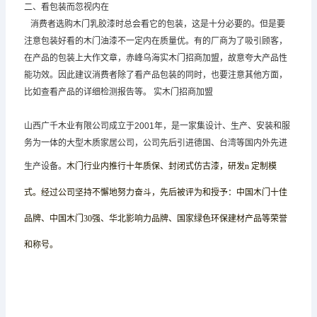
二、看包装而忽视内在
消费者选购木门乳胶漆时总会看它的包装，这是十分必要的。但是要
注意包装好看的木门油漆不一定内在质量优。有的厂商为了吸引顾客，
在产品的包装上大作文章，赤峰乌海实木门招商加盟，故意夸大产品性
能功效。因此建议消费者除了看产品包装的同时，也要注意其他方面，
比如查看产品的详细检测报告等。 实木门招商加盟
山西广千木业有限公司成立于2001年，是一家集设计、生产、安装和服
务为一体的大型木质家居公司，公司先后引进德国、台湾等国内外先进
生产设备。
木门行业内推行十年质保、封闭式仿古漆，研发
n
定制模
式。经过公司坚持不懈地努力奋斗，先后被评为和授予：中国木门十佳
品牌、中国木门
30
强、华北影响力品牌
、国家绿色环保建材产品等荣誉
和称号。