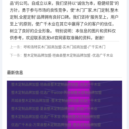
品”的公司。自成立以来，我们坚持以“诚信为本，稳健经营”的
方针，勇于参与市场的良性竞争，使“木门厂家,木门定制,整木
定制,全屋定制”品牌拥有良好口碑。我们坚持“服务至上，用户
至上”的原则，使广千木业在其它中赢得了众的客户的信任，
树立了良好的企业形象。 特别说明：本信息的图片和资料仅
供参考，欢迎联系凯发k8官网索取准确的资料，谢谢！
上一条：
呼和浩特实木门招商加盟-实木门招商加盟-广千实木门
下一条：
整木定制品牌加盟-垣曲县整木定制品牌加盟 -优选广千木业
最新信息
整木定制品牌加盟-垣曲县整木定制品牌加盟 -优选广千木业
整木定制品牌加盟-优选广千wood-芮城县整木定制品牌加盟
芮城县整木定制品牌加盟 -整木定制品牌加盟-优选广千木业
整木定制品牌加盟-夏县整木定制品牌加盟 -优选广千木业
整木定制品牌加盟-优选广千木业-芮城县整木定制品牌加盟
优选广千木业-万荣县整木定制品牌加盟 -整木定制品牌加盟