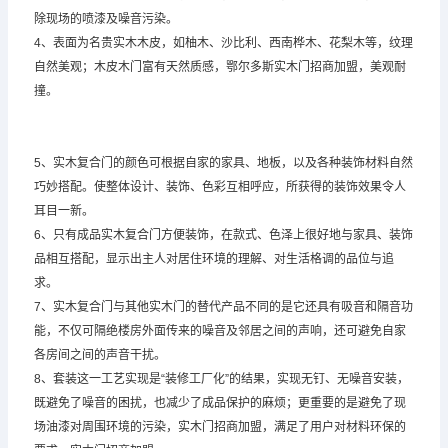
除现场的喷漆及噪音污染。
4、表面为名贵实木木皮，如柚木、沙比利、西南桦木、花梨木等，纹理
自然美观；木皮木门富有天然质感，鄂尔多斯实木门招商加盟，美观耐
撞。
5、实木复合门的颜色可根据自家的家具、地板，以及各种装饰材料自然
巧妙搭配。使整体设计、装饰、色彩互相呼应，所获得的装饰效果令人
耳目一新。
6、只有成品实木复合门方便装饰，在款式、色泽上很好地与家具、装饰
品相互搭配，显示出主人对居住环境的理解、对生活格调的品位与追
求。
7、实木复合门与其他实木门的替代产品不同的是它还具有吸音和隔音功
能，不仅可隔绝楼房外面传来的噪音及邻居之间的声响，还可避免自家
各房间之间的声音干扰。
8、套装这一工艺实现是“装修工厂化”的结果，实现无钉、无噪音安装，
既避免了噪音的困扰，也减少了成品保护的麻烦；更重要的是避免了现
场油漆对周围环境的污染，实木门招商加盟，满足了用户对材料环保的