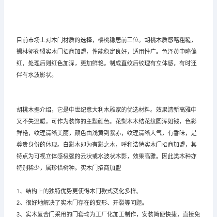
目前市场上对木门材质的选择，樱桃稳居前三位。胡桃木质感略粗糙，
锡林郭勒盟实木门招商加盟，性能稳定良好，适用性广。色泽黄中略偏
红，处理后则红色加深，更加鲜艳。制成直纹后纹理有立体感，有时还
伴有水波影状。
胡桃木据介绍，它是中世纪意大利木雕家的优选材料。效果清新高雅中
又不失温暖，可作为装饰的主题颜色。花梨木木结花纹圆浑如钱，色彩
鲜艳，纹理清晰美丽，颜色由浅黄到紫赤，纹理清晰大气，有香味，是
尊贵身份的体现。白影木即为有影之木，呼和浩特实木门招商加盟，其
特点为可视立体感极强的云状或水波状木影，效果高雅。因此类木种亦
特别稀少，属珍惜树种。实木门招商加盟
1、结构上的独特优势更使得木门款式变化多样。
2、很好地解决了实木门存在的变形、开裂等问题。
3、实木复合门采用的门套均为工厂化加工制作，安装简便快捷，直接免