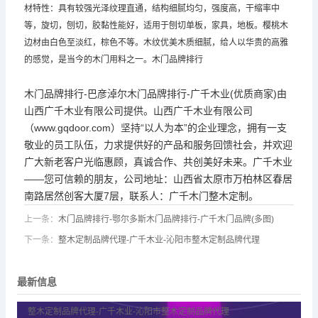
材特性：具有较强光泽纹理直通，结构细腻均匀，强度高，干缩率中
等，旋切，刨切，胶黏性能好，适用于刨切单板，家具，地板。樱桃木
边材由白色至淡红，棕色不等。木纹优美木质细腻，给人以华贵的高雅
的感觉，是当今的木门用料之一。木门品牌排行
木门品牌排行-巴彦淖尔木门品牌排行-广千木业(优质商家)由
山西广千木业有限公司提供。山西广千木业有限公司
（www.gqdoor.com）坚持“以人为本”的企业理念，拥有一支
敬业的员工队伍，力求提供好的产品和服务回馈社会，并欢迎
广大新老客户光临惠顾，真诚合作、共创美好未来。广千木业
——您可信赖的朋友，公司地址：山西省太原市万柏林区春居
南路居然创客大厦7层，联系人：广千木门整木定制。
上一条：
木门品牌排行-鄂尔多斯木门品牌排行-广千木门品牌(多图)
下一条：
整木定制品牌代理-广千木业-沁阳市整木定制品牌代理
最新信息
整木定制品牌代理-广千木业-沁阳市整木定制品牌代理