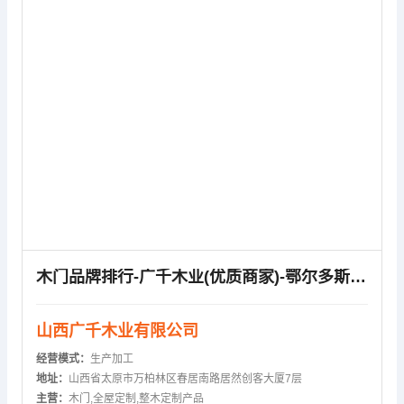
木门品牌排行-广千木业(优质商家)-鄂尔多斯木门品牌排行
山西广千木业有限公司
经营模式：
生产加工
地址：
山西省太原市万柏林区春居南路居然创客大厦7层
主营：
木门,全屋定制,整木定制产品