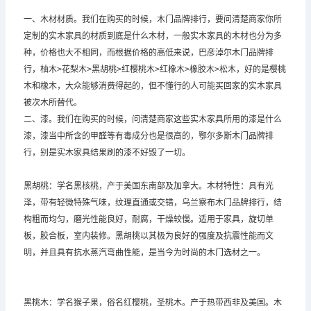
一、木材材质。我们在购买的时候，木门品牌排行，要问清楚商家你所
定制的实木家具的材质到底是什么木材，一般实木家具的木材也分为多
种，价格也大不相同，而根据价格的高低来说，巴彦淖尔木门品牌排
行，柚木>花梨木>黑胡桃>红樱桃木>红橡木>橡胶木>松木，好的是樱桃
木和橡木，大众能够消费得起的，但不懂行的人可能买回家的实木家具
被次木所替代。
二、漆。我们在购买的时候，问清楚商家这些实木家具所用的漆是什么
漆，漆当中所含的甲醛等有毒成分也是很高的，鄂尔多斯木门品牌排
行，别是实木家具结果刷的漆不好毁了一切。
黑胡桃：学名黑核桃，产于美国东南部及加拿大。木材特性：具有光
泽，带有轻微特殊气味，纹理直通或交错，乌兰察布木门品牌排行，结
构粗而均匀，磨光性能良好，耐腐，干燥较慢。适用于家具，旋切单
板，胶合板，室内装修。黑胡桃以其极为良好的强度及抗震性能而文
明，并且具有抗水蒸汽弯曲性能，是当今为时尚的木门选材之一。
黑桃木：学名猴子果，俗名红樱桃，圣桃木。产于热带西非及美国。木