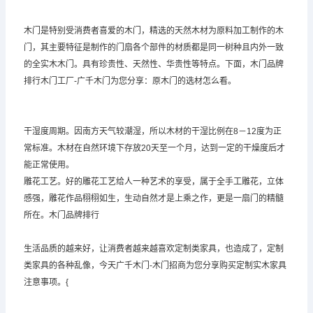
木门是特别受消费者喜爱的木门，精选的天然木材为原料加工制作的木
门，其主要特征是制作的门扇各个部件的材质都是同一树种且内外一致
的全实木木门。具有珍贵性、天然性、华贵性等特点。下面，木门品牌
排行木门工厂-
广千木门
为您分享：原木门的选材怎么看。
干湿度周期。因南方天气较潮湿，所以木材的干湿比例在8－12度为正
常标准。木材在自然环境下存放20天至一个月，达到一定的干燥度后才
能正常使用。
雕花工艺。好的雕花工艺给人一种艺术的享受，属于全手工雕花，立体
感强，雕花作品栩栩如生，生动自然才是上乘之作，更是一扇门的精髓
所在。木门品牌排行
生活品质的越来好，让消费者越来越喜欢定制类家具，也造成了，定制
类家具的各种乱像，今天广千木门-木门招商为您分享购买定制实木家具
注意事项。{